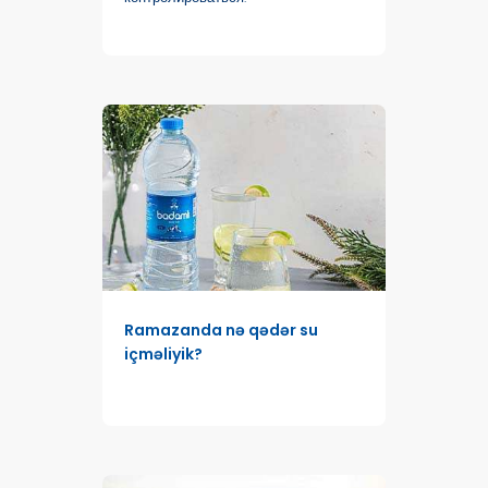
Ramazanda nə qədər su
içməliyik?