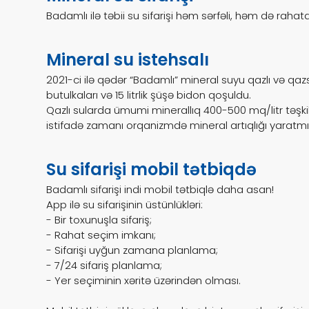
Badamlı ilə təbii su sifarişi həm sərfəli, həm də rahatd
Mineral su istehsalı
2021-ci ilə qədər “Badamlı” mineral suyu qazlı və qaz
butulkaları və 15 litrlik şüşə bidon qoşuldu.
Qazlı sularda ümumi minerallıq 400-500 mq/litr təşkil e
istifadə zamanı orqanizmdə mineral artıqlığı yaratmır
çdiyi
Su sifarişi mobil tətbiqdə
Badamlı sifarişi indi mobil tətbiqlə daha asan!
App ilə su sifarişinin üstünlükləri:
- Bir toxunuşla sifariş;
- Rahat seçim imkanı;
- Sifarişi uyğun zamana planlama;
- 7/24 sifariş planlama;
- Yer seçiminin xəritə üzərindən olması.
üşə