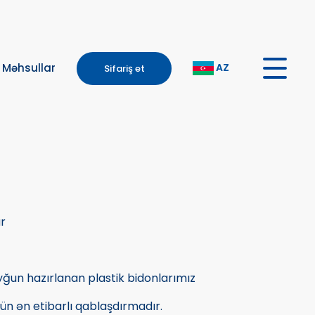
AZ
Məhsullar
Sifariş et
ar
yğun hazırlanan plastik bidonlarımız
ün ən etibarlı qablaşdırmadır.