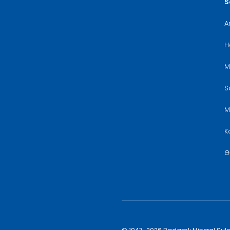
S
A
H
M
S
M
K
Ə