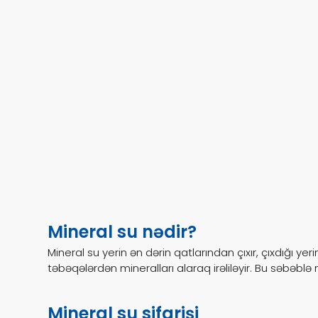
Mineral su nədir?
Mineral su yerin ən dərin qatlarından çıxır, çıxdığı ye
təbəqələrdən mineralları alaraq irəliləyir. Bu səbəblə 
Mineral su sifarişi