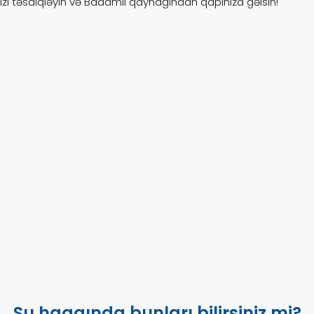
inizi təsdiqləyin və Badamlı qaynağından qapınıza gəlsin!
Su haqqında bunları bilirsiniz mi?