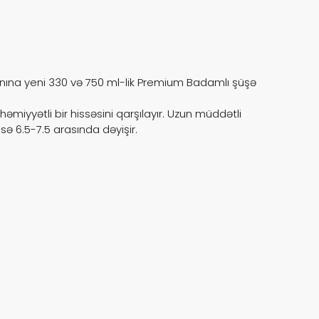
şi etmək və evlərə bidon su
Badam
və sərfəlidir. Badamlı mineral sularına
Min
bidon suları mövcuddur.
rvanına yeni 330 və 750 ml-lik Premium Badamlı şüşə
2021-
butul
həmiyyətli bir hissəsini qarşılayır. Uzun müddətli
Qazlı
sə 6.5-7.5 arasında dəyişir.
istif
Su 
Badam
App i
- Bir
- Ra
- Si
- 7/2
- Yer