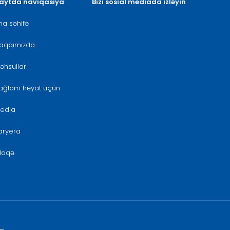
aytda naviqasiya
Bizi sosial mediada izləyin
na səhifə
aqqımızda
əhsullar
ağlam həyat üçün
edia
aryera
laqə