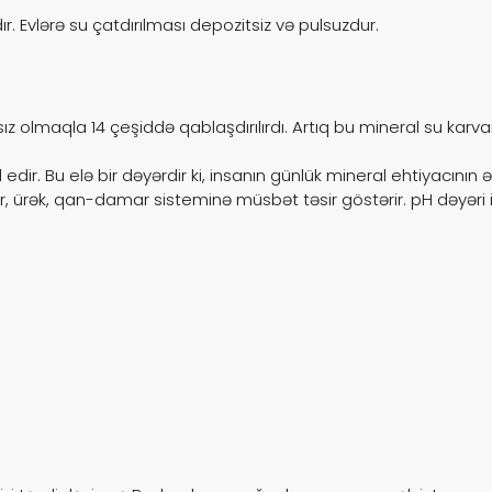
Badamlı ilə Bidon su sifari
ır. Evlərə su çatdırılması depozitsiz və pulsuzdur.
çatdırılması indi çox rahat 
məxsus 5, 10, 15, 19 litrlik 
sız olmaqla 14 çeşiddə qablaşdırılırdı. Artıq bu mineral su ka
dir. Bu elə bir dəyərdir ki, insanın günlük mineral ehtiyacının ə
, ürək, qan-damar sisteminə müsbət təsir göstərir. pH dəyəri i