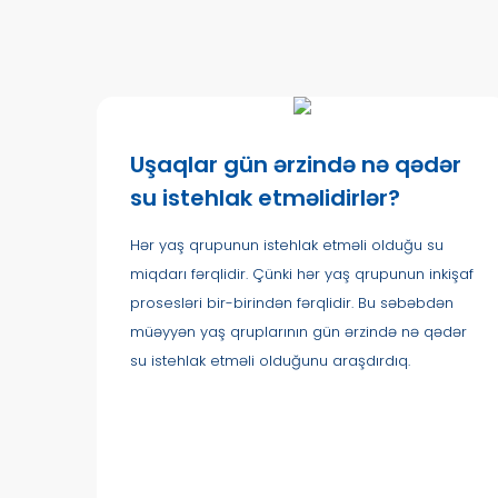
Uşaqlar gün ərzində nə qədər
su istehlak etməlidirlər?
Hər yaş qrupunun istehlak etməli olduğu su
miqdarı fərqlidir. Çünki hər yaş qrupunun inkişaf
prosesləri bir-birindən fərqlidir. Bu səbəbdən
müəyyən yaş qruplarının gün ərzində nə qədər
su istehlak etməli olduğunu araşdırdıq.