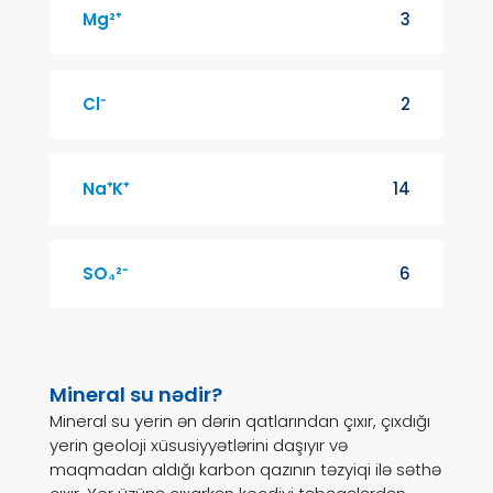
Mg²⁺
3
Cl⁻
2
Na⁺K⁺
14
SO₄²⁻
6
Mineral su nədir?
Mineral su yerin ən dərin qatlarından çıxır, çıxdığı
yerin geoloji xüsusiyyətlərini daşıyır və
maqmadan aldığı karbon qazının təzyiqi ilə səthə