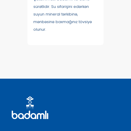
sürətlidir. Su sifarişini edərkən
suyun mineral tərkibinə,
mənbəsinə baxmağınız tövsiyə
olunur.