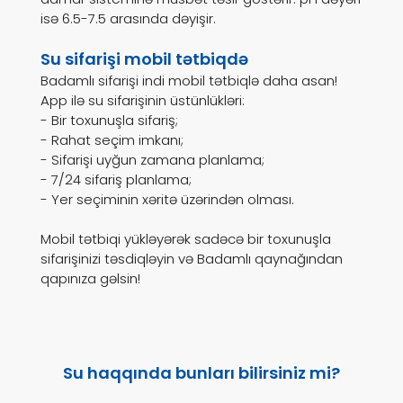
isə 6.5-7.5 arasında dəyişir.
Su sifarişi mobil tətbiqdə
Badamlı sifarişi indi mobil tətbiqlə daha asan!
App ilə su sifarişinin üstünlükləri:
- Bir toxunuşla sifariş;
- Rahat seçim imkanı;
- Sifarişi uyğun zamana planlama;
- 7/24 sifariş planlama;
- Yer seçiminin xəritə üzərindən olması.
Mobil tətbiqi yükləyərək sadəcə bir toxunuşla
sifarişinizi təsdiqləyin və Badamlı qaynağından
qapınıza gəlsin!
Su haqqında bunları bilirsiniz mi?