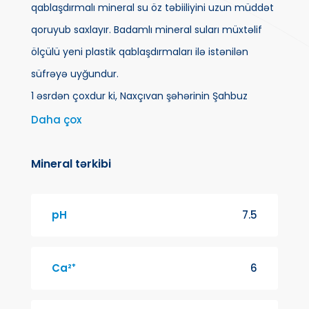
qablaşdırmalı mineral su öz təbiiliyini uzun müddət
qoruyub saxlayır. Badamlı mineral suları müxtəlif
ölçülü yeni plastik qablaşdırmaları ilə istənilən
süfrəyə uyğundur.
1 əsrdən çoxdur ki, Naxçıvan şəhərinin Şahbuz
rayonu ərazisində Badamlı kəndində, dəniz
Daha çox
səviyyəsindən 1274 metr hündürlükdə bir bulaq
çağlayır. Badamlı adını almış həmin su həzmi
Mineral tərkibi
asanlaşdırır, iştahı artırır. Təbiətin bizə bəxş etdiyi bu
mineral suyu əl dəymədən qaynağında qablaşdırıb
pH
7.5
istifadənizə verməkdən qürur duyuruq.
Ca²⁺
6