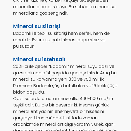
çıxır. Yer üzünə çıxarkən keçdiyi təbəqələrdən
mineralları alaraq irəliləyir. Bu səbəblə mineral su
minerallarla çox zəngindir.
Mineral su sifarişi
Badamlı ilə təbii su sifarişi həm sərfəli, həm də
rahatdır. Evlərə su çatdırılması depozitsiz və
pulsuzdur.
Mineral su istehsalı
2021-ci ilə qədər “Badamlı” mineral suyu qazlı və
qazsız olmaqla 14 çeşiddə qablaşdırılırdı. Artıq bu
mineral su karvanına yeni 330 və 750 ml-lik
Premium Badamlı şüşə butulkaları və 15 litrlik şüşə
bidon qoşuldu.
Qazlı sularda ümumi minerallıq 400-500 mq/litr
təşkil edir. Bu elə bir dəyərdir ki, insanın günlük
mineral ehtiyacının əhəmiyyətli bir hissəsini
qarşılayır. Uzun müddətli istifadə zamanı
orqanizmdə mineral artıqlığı yaratmır, ürək, qan-
damar sisteminə müsbət təsir göstərir. pH dəyəri