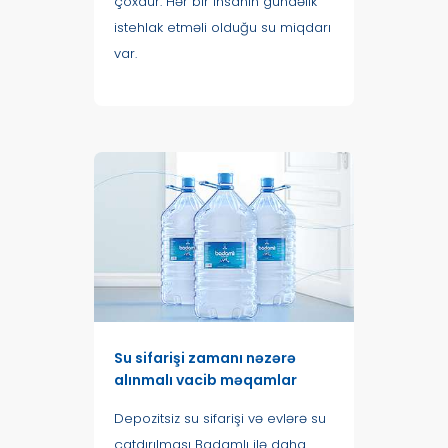
çoxdur. Hər bir insanın gündəlik
istehlak etməli olduğu su miqdarı
var.
Su sifarişi zamanı nəzərə
alınmalı vacib məqamlar
Depozitsiz su sifarişi və evlərə su
çatdırılması Badamlı ilə daha