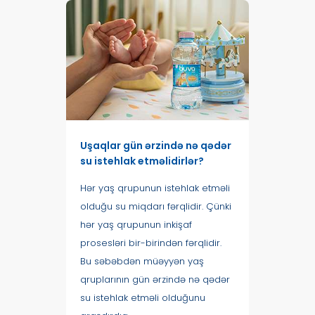
Uşaqlar gün ərzində nə qədər
su istehlak etməlidirlər?
Hər yaş qrupunun istehlak etməli
olduğu su miqdarı fərqlidir. Çünki
hər yaş qrupunun inkişaf
prosesləri bir-birindən fərqlidir.
Bu səbəbdən müəyyən yaş
qruplarının gün ərzində nə qədər
su istehlak etməli olduğunu