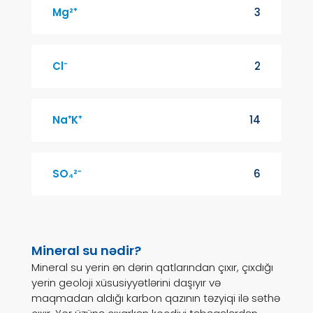
Mg²⁺
3
Cl⁻
2
Na⁺K⁺
14
SO₄²⁻
6
Mineral su nədir?
Mineral su yerin ən dərin qatlarından çıxır, çıxdığı
yerin geoloji xüsusiyyətlərini daşıyır və
maqmadan aldığı karbon qazının təzyiqi ilə səthə