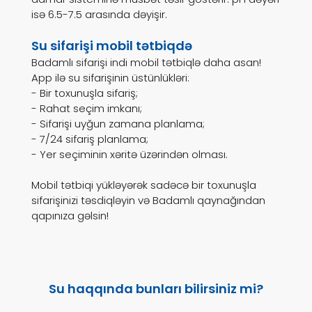
isə 6.5-7.5 arasında dəyişir.
Su sifarişi mobil tətbiqdə
Badamlı sifarişi indi mobil tətbiqlə daha asan!
App ilə su sifarişinin üstünlükləri:
- Bir toxunuşla sifariş;
- Rahat seçim imkanı;
- Sifarişi uyğun zamana planlama;
- 7/24 sifariş planlama;
- Yer seçiminin xəritə üzərindən olması.
Mobil tətbiqi yükləyərək sadəcə bir toxunuşla
sifarişinizi təsdiqləyin və Badamlı qaynağından
qapınıza gəlsin!
Su haqqında bunları bilirsiniz mi?