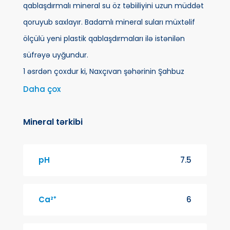
qablaşdırmalı mineral su öz təbiiliyini uzun müddət
qoruyub saxlayır. Badamlı mineral suları müxtəlif
ölçülü yeni plastik qablaşdırmaları ilə istənilən
süfrəyə uyğundur.
1 əsrdən çoxdur ki, Naxçıvan şəhərinin Şahbuz
rayonu ərazisində Badamlı kəndində, dəniz
Daha çox
səviyyəsindən 1274 metr hündürlükdə bir bulaq
çağlayır. Badamlı adını almış həmin su həzmi
Mineral tərkibi
asanlaşdırır, iştahı artırır. Təbiətin bizə bəxş etdiyi bu
mineral suyu əl dəymədən qaynağında qablaşdırıb
pH
7.5
istifadənizə verməkdən qürur duyuruq.
Ca²⁺
6