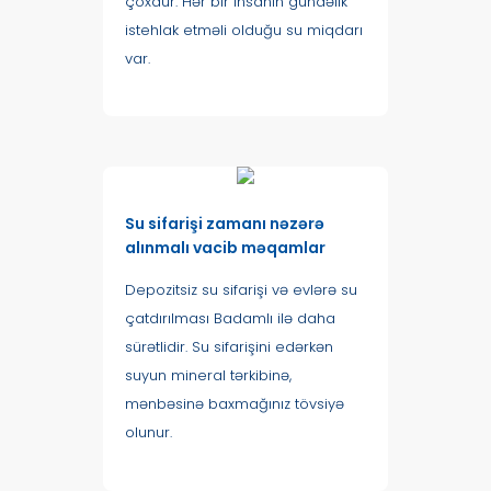
çoxdur. Hər bir insanın gündəlik
istehlak etməli olduğu su miqdarı
var.
Su sifarişi zamanı nəzərə
alınmalı vacib məqamlar
Depozitsiz su sifarişi və evlərə su
çatdırılması Badamlı ilə daha
sürətlidir. Su sifarişini edərkən
suyun mineral tərkibinə,
mənbəsinə baxmağınız tövsiyə
olunur.