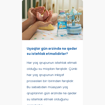
Uşaqlar gün ərzində nə qədər
su istehlak etməlidirlər?
Hər yaş qrupunun istehlak etməli
olduğu su miqdarı fərqlidir. Çünki
hər yaş qrupunun inkişaf
prosesləri bir-birindən fərqlidir.
Bu səbəbdən müəyyən yaş
qruplarının gün ərzində nə qədər
su istehlak etməli olduğunu