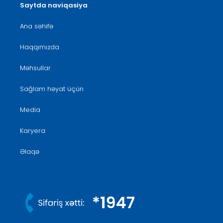
Saytda naviqasiya
Ana səhifə
Haqqımızda
Məhsullar
Sağlam həyat üçün
Media
Karyera
Əlaqə