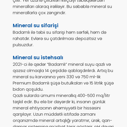
çıxır. Yer üzünə çıxarkən keçdiyi təbəqələrdən
mineralları alaraq irəliləyir. Bu səbəblə mineral su
minerallarla çox zəngindir.
Mineral su sifarişi
Badamlı ilə təbii su sifarişi həm sərfəli, həm də
rahatdır. Evlərə su çatdırılması depozitsiz və
pulsuzdur.
Mineral su istehsalı
2021-ci ilə qədər “Badamlı” mineral suyu qazlı və
qazsız olmaqla 14 çeşiddə qablaşdırılırdı. Artıq bu
mineral su karvanına yeni 330 və 750 ml-lik
Premium Badamlı şüşə butulkaları və 15 litrlik şüşə
bidon qoşuldu.
Qazlı sularda ümumi minerallıq 400-500 mq/litr
təşkil edir. Bu elə bir dəyərdir ki, insanın günlük
mineral ehtiyacının əhəmiyyətli bir hissəsini
qarşılayır. Uzun müddətli istifadə zamanı
orqanizmdə mineral artıqlığı yaratmır, ürək, qan-
damar sisteminə müsbət təsir göstərir. pH dəyəri