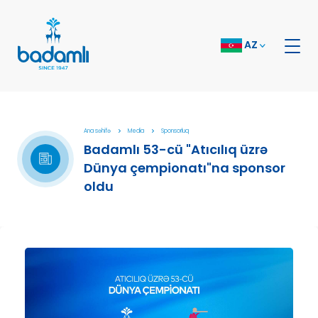
AZ
Ana səhifə
Media
Sponsorluq
Badamlı 53-cü "Atıcılıq üzrə
Dünya çempionatı"na sponsor
oldu