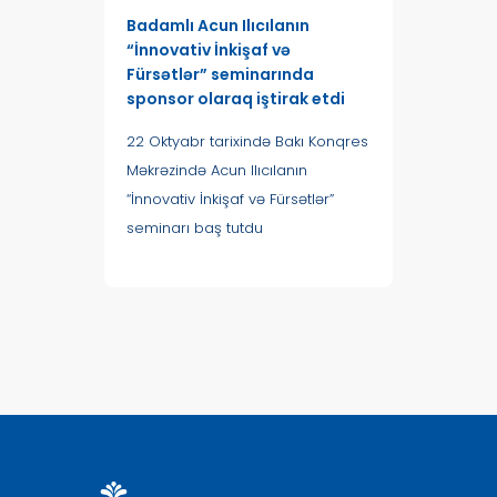
Badamlı Acun Ilıcılanın
“İnnovativ İnkişaf və
Fürsətlər” seminarında
sponsor olaraq iştirak etdi
22 Oktyabr tarixində Bakı Konqres
Məkrəzində Acun Ilıcılanın
“İnnovativ İnkişaf və Fürsətlər”
seminarı baş tutdu