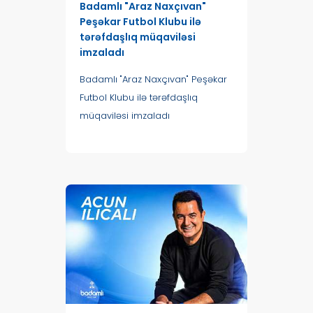
Badamlı "Araz Naxçıvan"
Peşəkar Futbol Klubu ilə
tərəfdaşlıq müqaviləsi
imzaladı
Badamlı "Araz Naxçıvan" Peşəkar
Futbol Klubu ilə tərəfdaşlıq
müqaviləsi imzaladı