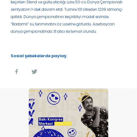
keçirilən Stend və güllə atıcılığı üzrə 53-cü Dünya Çempionatı
sentyabrın 1-dək davam etdi. Turnirə 101 ölkədən 1239 idmançı
qatıldı. Dünya çempionatının keçirildiyi müdət ərzində
“Badamlı” su tənminatını öz üzərinə götürdü. Azərbaycan
dünya çempionatında 31 atıcı ilə təmsil olundu.
Sosial şəbəkələrdə paylaş: