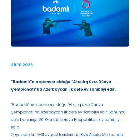
28.10.2023
“Badamlı”nın sponsor olduğu “Atıcılıq üzrə Dünya
Çempionatı”na Azərbaycan ilk dəfə ev sahibliyi edir.
“Badamlı”nın sponsor olduğu “Atıcılıq üzrə Dünya
Çempionatı”na Azərbaycan ilk dəfə ev sahibliyi edir. Sonuncu
dəfə bu yarışa 2018-ci ildə Koreya Respublikası ev sahibliyi
edib.
Qeyd edək ki, 14-31 avqust tarixlərində Bakı Atıcılıq Mərkəzində