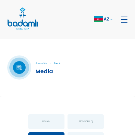
AZ
Ana səhifə
Media
Media
REKLAM
SPONSORLUQ