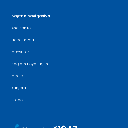
Saytda naviqasiya
Ana səhifə
Haqqımızda
Məhsullar
Sağlam həyat üçün
Media
Karyera
Əlaqə