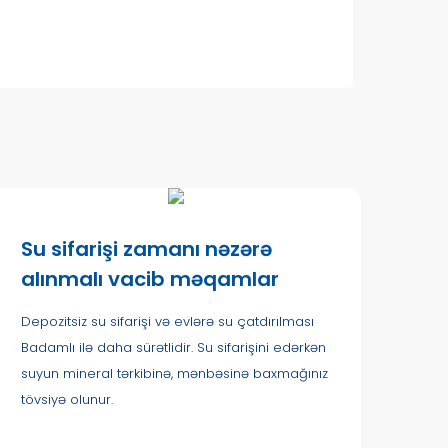
Su sifarişi zamanı nəzərə
alınmalı vacib məqamlar
Depozitsiz su sifarişi və evlərə su çatdırılması
Badamlı ilə daha sürətlidir. Su sifarişini edərkən
suyun mineral tərkibinə, mənbəsinə baxmağınız
tövsiyə olunur.