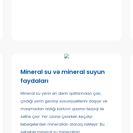
Mineral su və mineral suyun
faydaları
Mineral su yerin ən dərin qatlarından çıxır,
çıxdığı yerin geoloji xüsusiyyətlərini daşıyır və
maqmadan aldığı karbon qazının təzyiqi ilə
səthə çıxır. Yer üzünə çıxarkən keçdiyi
təbəqələrdən mineralları alaraq irəliləyir. Bu
səbəblə mineral su minerallarl