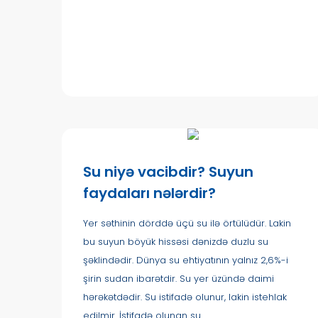
Su niyə vacibdir? Suyun
faydaları nələrdir?
Yer səthinin dörddə üçü su ilə örtülüdür. Lakin
bu suyun böyük hissəsi dənizdə duzlu su
şəklindədir. Dünya su ehtiyatının yalnız 2,6%-i
şirin sudan ibarətdir. Su yer üzündə daimi
hərəkətdədir. Su istifadə olunur, lakin istehlak
edilmir. İstifadə olunan su