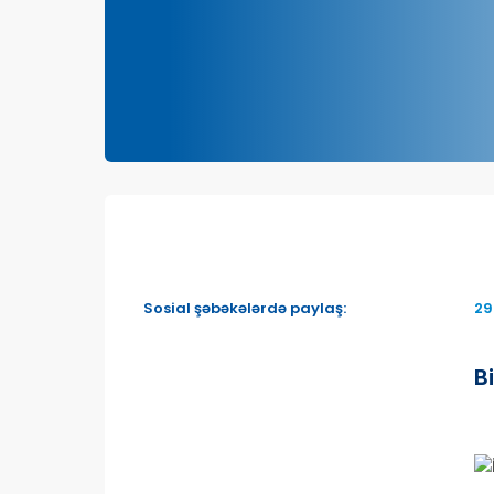
Sosial şəbəkələrdə paylaş:
29
B