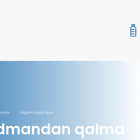
səhifə
Sağlam həyat üçün
İdmandan qalma