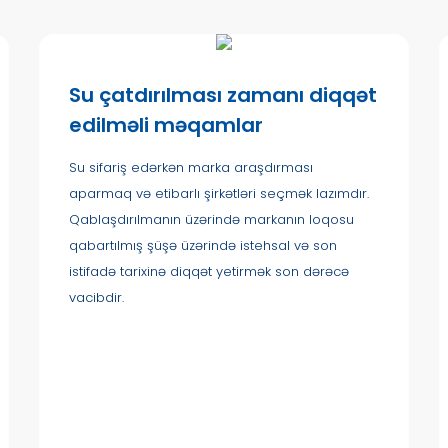
Su çatdırılması zamanı diqqət
edilməli məqamlar
Su sifariş edərkən marka araşdırması
aparmaq və etibarlı şirkətləri seçmək lazımdır.
Qablaşdırılmanın üzərində markanın loqosu
qabartılmış şüşə üzərində istehsal və son
istifadə tarixinə diqqət yetirmək son dərəcə
vacibdir.