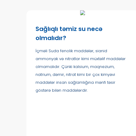
Sağlıqlı təmiz su necə
olmalıdır?
İçməli Suda fenolik maddələr, sianid
ammonyak və nitratlar kimi müxtəlif maddələr
olmamalıdır. Çünki kalsium, maqnezium,
natrium, dəmir, nitrat kimi bir çox kimyəvi
maddələr insan sağlamlığına mənfi təsir
göstərə bilən maddələrdir.