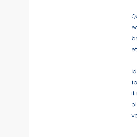
Qa
ed
bə
e
İ
fa
i
o
və