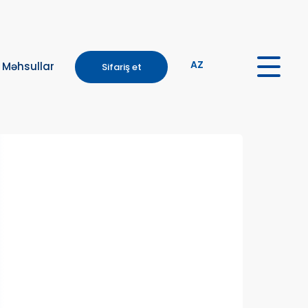
AZ
Məhsullar
Sifariş et