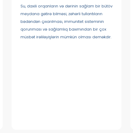
Su, daxili orqanların və dərinin sağlam bir bütöv
meydana gətirə bilməsi, zəhərli tullantıların
bədəndən çıxarılması, immunitet sisteminin
qorunması və sağlamlıq baxımından bir çox
müsbət irəliləyişlərin mümkün olması deməkdir.