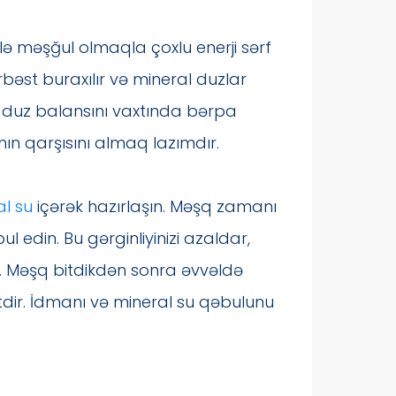
lə məşğul olmaqla çoxlu enerji sərf
rbəst buraxılır və mineral duzlar
su-duz balansını vaxtında bərpa
ın qarşısını almaq lazımdır.
al su
içərək hazırlaşın. Məşq zamanı
 edin. Bu gərginliyinizi azaldar,
r. Məşq bitdikdən sonra əvvəldə
tdir. İdmanı və mineral su qəbulunu