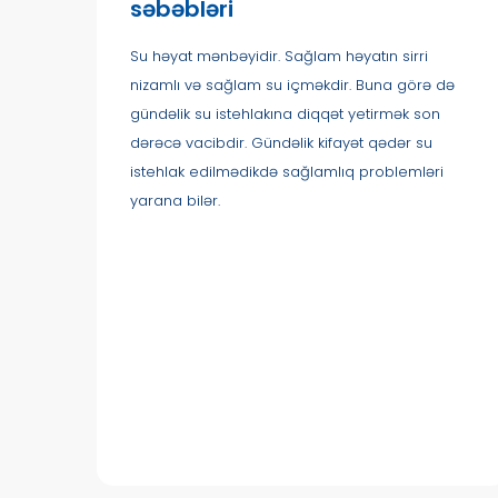
səbəbləri
Su həyat mənbəyidir. Sağlam həyatın sirri
nizamlı və sağlam su içməkdir. Buna görə də
gündəlik su istehlakına diqqət yetirmək son
dərəcə vacibdir. Gündəlik kifayət qədər su
istehlak edilmədikdə sağlamlıq problemləri
yarana bilər.