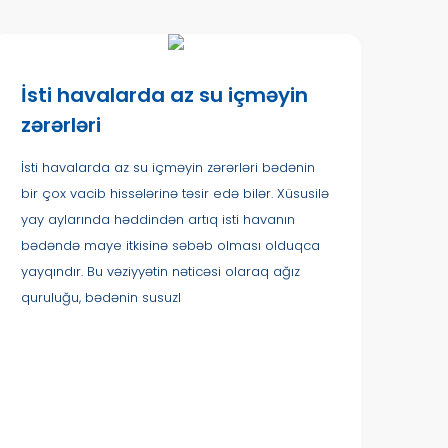
İsti havalarda az su içməyin
zərərləri
İsti havalarda az su içməyin zərərləri bədənin
bir çox vacib hissələrinə təsir edə bilər. Xüsusilə
yay aylarında həddindən artıq isti havanın
bədəndə maye itkisinə səbəb olması olduqca
yayqındır. Bu vəziyyətin nəticəsi olaraq ağız
quruluğu, bədənin susuzl