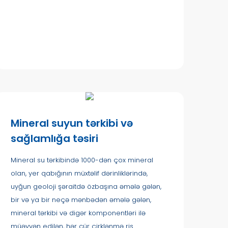
Mineral suyun tərkibi və
sağlamlığa təsiri
Mineral su tərkibində 1000-dən çox mineral
olan, yer qabığının müxtəlif dərinliklərində,
uyğun geoloji şəraitdə özbaşına əmələ gələn,
bir və ya bir neçə mənbədən əmələ gələn,
mineral tərkibi və digər komponentləri ilə
müəyyən edilən, hər cür çirklənmə ris