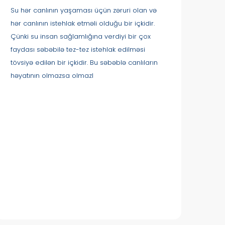
Su hər canlının yaşaması üçün zəruri olan və
hər canlının istehlak etməli olduğu bir içkidir.
Çünki su insan sağlamlığına verdiyi bir çox
faydası səbəbilə tez-tez istehlak edilməsi
tövsiyə edilən bir içkidir. Bu səbəblə canlıların
həyatının olmazsa olmazl