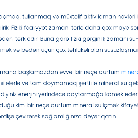
çmaq, tullanmaq və müxtəlif aktiv idman növləri i
irik. Fiziki fəaliyyət zamanı tərlə daha çox maye sə
dəni tərk edir. Buna görə fiziki gərginlik zamanı 
tmək və bədən üçün çox təhlükəli olan susuzlaşman
dmana başlamazdan əvvəl bir neçə qurtum
miner
silələrlə və tam doymamaq şərti ilə mineral su qəbul
tirdiyiniz enerjini yerindəcə qaytarmağa kömək edə
lduğu kimi bir neçə qurtum mineral su içmək kifayə
rdişə çevirərək sağlamlığınıza dəyər qatın.