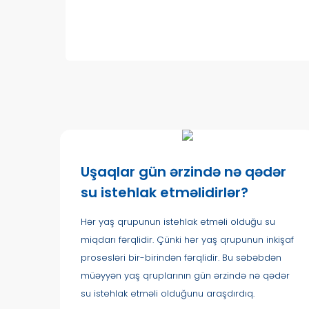
Uşaqlar gün ərzində nə qədər
su istehlak etməlidirlər?
Hər yaş qrupunun istehlak etməli olduğu su
miqdarı fərqlidir. Çünki hər yaş qrupunun inkişaf
prosesləri bir-birindən fərqlidir. Bu səbəbdən
müəyyən yaş qruplarının gün ərzində nə qədər
su istehlak etməli olduğunu araşdırdıq.