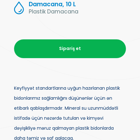
Damacana, 10 L
Plastik Damacana
Sipariş et
Keyfiyyət standartlarına uyğun hazırlanan plastik
bidonlarımız sağlamlığını düşünənlər üçün ən
etibarlı qablaşdırmadır. Mineral su uzunmüddətli
istifadə üçün nəzərdə tutulan və kimyəvi
dəyişikliyə məruz qalmayan plastik bidonlarda
daha təmiz və saf qalacaq.