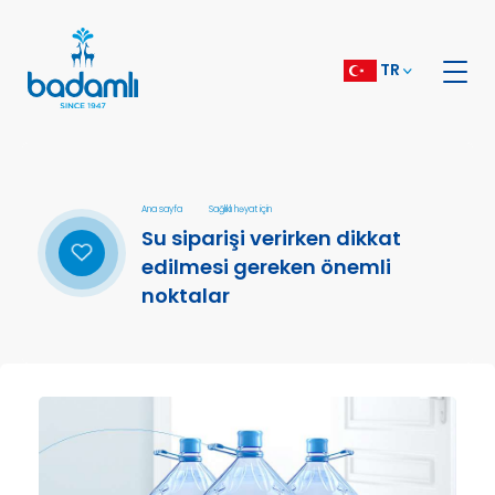
TR
Ana sayfa
Sağlıklı həyat için
Su siparişi verirken dikkat
edilmesi gereken önemli
noktalar