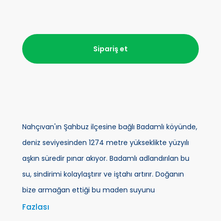
Sipariş et
Nahçıvan'ın Şahbuz ilçesine bağlı Badamlı köyünde,
deniz seviyesinden 1274 metre yükseklikte yüzyılı
aşkın süredir pınar akıyor. Badamlı adlandırılan bu
su, sindirimi kolaylaştırır ve iştahı artırır. Doğanın
bize armağan ettiği bu maden suyunu
dokunmadan kaynakta ambalajlayarak size
Fazlası