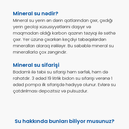
sunmaktan gurur duyuyoruz.
Mineral su nədir?
Mineral su yerin ən dərin qatlarından çıxır, çıxdığı
yerin geoloji xüsusiyyətlərini daşıyır və
maqmadan aldığı karbon qazının təzyiqi ilə səthə
çıxır. Yer üzünə çıxarkən keçdiyi təbəqələrdən
mineralları alaraq irəliləyir. Bu səbəblə mineral su
minerallarla çox zəngindir.
Mineral su sifarişi
Badamlı ilə təbii su sifarişi həm sərfəli, həm də
rahatdır. 3 ədəd 19 litrlik bidon su sifarişi verənə 1
ədəd pompa ilk sifarişdə hədiyyə olunur. Evlərə su
çatdırılması depozitsiz və pulsuzdur.
Su hakkında bunları biliyor musunuz?