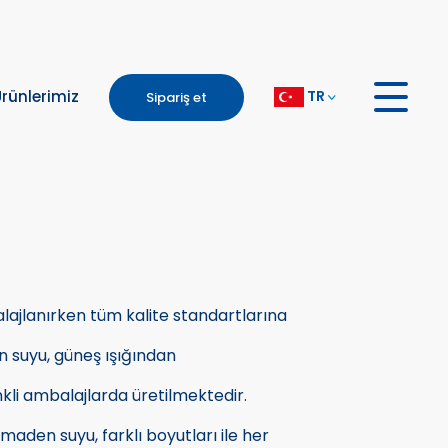
TR
rünlerimiz
Sipariş et
jlanırken tüm kalite standartlarına
 suyu, güneş ışığından
kli ambalajlarda üretilmektedir.
 maden suyu, farklı boyutları ile her