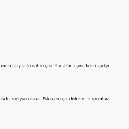
Mi
ının təzyiqi ilə səthə çıxır. Yer üzünə çıxarkən keçdiyi
Miner
təbəq
Min
farişdə hədiyyə olunur. Evlərə su çatdırılması depozitsiz
Badam
və pu