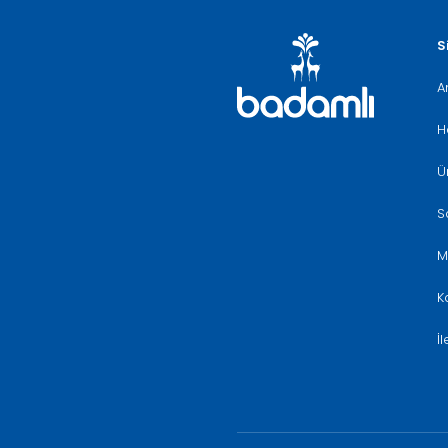
S
A
H
Ü
S
M
K
İ