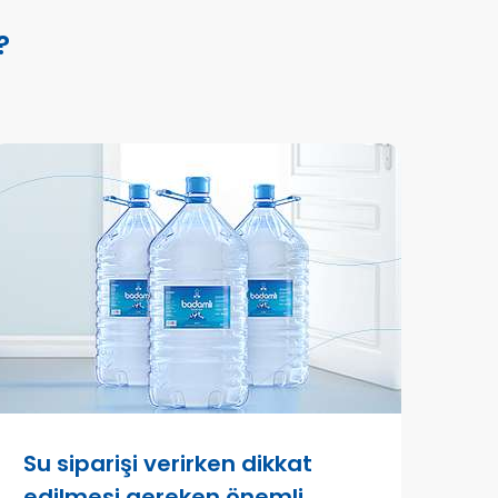
?
Su siparişi verirken dikkat
edilmesi gereken önemli