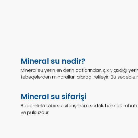
Mineral su nədir?
çdiyi
Mineral su yerin ən dərin qatlarından çıxır, çıxdığı ye
təbəqələrdən mineralları alaraq irəliləyir. Bu səbəblə 
Mineral su sifarişi
zitsiz
Badamlı ilə təbii su sifarişi həm sərfəli, həm də rahatd
və pulsuzdur.